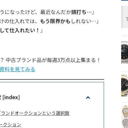
うになったけど、最近なんだか
頭打ち…
」
けの仕入れでは、
もう限界かも
しれない…」
して仕入れたい！
」
？ 中古ブランド品が毎週3万点以上集まる！
資料を見てみる
[index]
ブランドオークションという選択肢
ークション