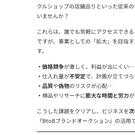
クルショップの店舗巡りといった従来の
いませんか？
これらは、誰でも気軽にアクセスできる
ですが、事業としての「拡大」を目指す
す。
・価格競争
が激しく、利益が出にくい…
・
仕入れ量が
不安定
で、計画が立てづら
・品質
や
偽物
のリスクが心配…
・
検品やリサーチに
膨大な時間と労力
が
こうした課題をクリアし、ビジネスを
次
『BtoBブランドオークション』の活用