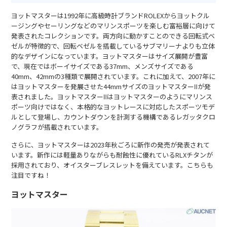
ヨットマスターは1992年に高級時計ブランドROLEXからヨットクル
ージングやセーリングなどのマリンスポーツを楽しむ富裕層に向けて
発表されたコレクションです。両方向に動かすことのできる回転式ベ
ゼルが特徴的で、回転ベゼルを搭載しているサブマリーナよりも立体
的なデザインになっています。ヨットマスターはサイズ展開が豊富
で、現在ではボーイサイズである37mm、メンズサイズである
40mm、42mmの3種類で展開されています。これに加えて、2007年に
はヨットマスターを発展させた44mmサイズのヨットマスターⅡが発
表されました。ヨットマスターⅡはヨットマスターのようにマリンス
ポーツ向けではなく、本格的なヨットレースに対応したスポーツモデ
ルとして登場し、カウントダウンを計測する機構であるレガッタクロ
ノグラフが搭載されています。
さらに、ヨットマスターは2023年秋ごろに新作の発売が発表されて
います。新作には軽量ありながらも耐蝕性に優れているRLXチタンが
採用されており、オイスターブレスレットを備えています。こちらも
注目ですね！
ヨットマスター