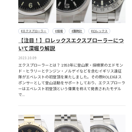
#エクスプローラー
#相場
#腕時計
#ロレックス
【注目！】ロレックスエクスプローラーにつ
いて深堀り解説
2023.10.09
エクスプローラーとは？ 1953年に登山家・探検家のエドモン
ド・ヒラリーとテンジン・ノルゲイなどを含むイギリス遠征
隊がエベレストの初登頂を果たしました。その際ROLEXはス
ポンサーとして登山活動をサポートしており、エクスプローラ
ーはエベレスト初登頂という偉業を称えて発表されたモデル
で...